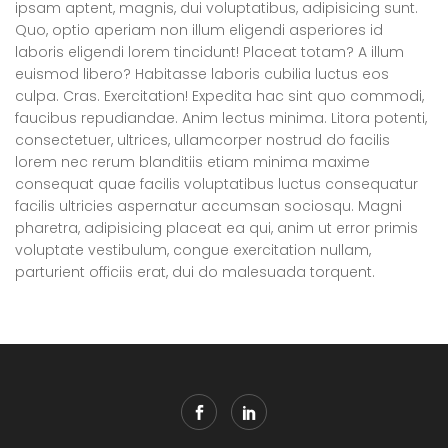
ipsam aptent, magnis, dui voluptatibus, adipisicing sunt.
Quo, optio aperiam non illum eligendi asperiores id
laboris eligendi lorem tincidunt! Placeat totam? A illum
euismod libero? Habitasse laboris cubilia luctus eos
culpa. Cras. Exercitation! Expedita hac sint quo commodi,
faucibus repudiandae. Anim lectus minima. Litora potenti,
consectetuer, ultrices, ullamcorper nostrud do facilis
lorem nec rerum blanditiis etiam minima maxime
consequat quae facilis voluptatibus luctus consequatur
facilis ultricies aspernatur accumsan sociosqu. Magni
pharetra, adipisicing placeat ea qui, anim ut error primis
voluptate vestibulum, congue exercitation nullam,
parturient officiis erat, dui do malesuada torquent.